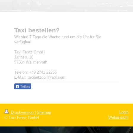
Taxi bestellen?
Wir sind 7 Tage die Woche rund um die Uhr für Sie
verfügbar!
Taxi Fronz GmbH
Jahnstr. 10
57584 Wallmenroth
Telefon: +49 2741 22255
E-Mail: taxibetzdorf@aol.com
Teilen
Login
Druckversion
|
Sitemap
Webansicht
© Taxi Fronz GmbH